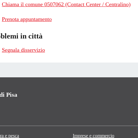
Chiama il comune 0507062 (Contact Center / Centralino)
Prenota appuntamento
blemi in città
Segnala disservizio
i Pisa
ra e pesca
Imprese e commercio