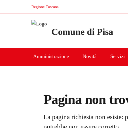
Vai al contenuto principale
Vai al menù di navigazione principale
Vai al footer
Regione Toscana
Comune di Pisa
Amministrazione
Novità
Servizi
Pagina non tro
La pagina richiesta non esiste: p
potrebbe non essere corretto.