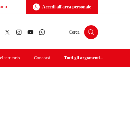
orio
Accedi all'area personale
Facebook
Twitter
Instagram
YouTube
Whatsapp
Cerca
Cerca
l territorio
Concorsi
Tutti gli argomenti...