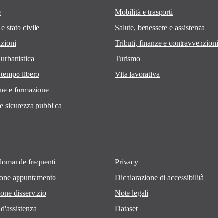
e
Mobilità e trasporti
e stato civile
Salute, benessere e assistenza
zioni
Tributi, finanze e contravvenzioni
 urbanistica
Turismo
 tempo libero
Vita lavorativa
ne e formazione
 e sicurezza pubblica
 domande frequenti
Privacy
ione appuntamento
Dichiarazione di accessibilità
one disservizio
Note legali
 d'assistenza
Dataset